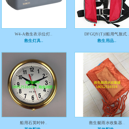
W4-A救生衣示位灯..
DFGQY(T)I船用气胀式.
救生灯具..
救生用品..
船用石英时钟..
救生艇雨水收集器..