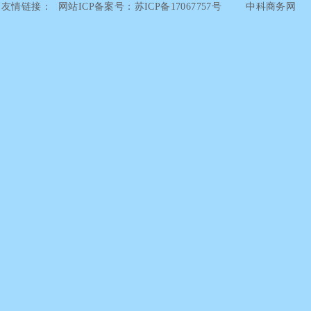
友情链接：
网站ICP备案号：苏ICP备17067757号
中科商务网
慧聪网
阿里巴巴
百度